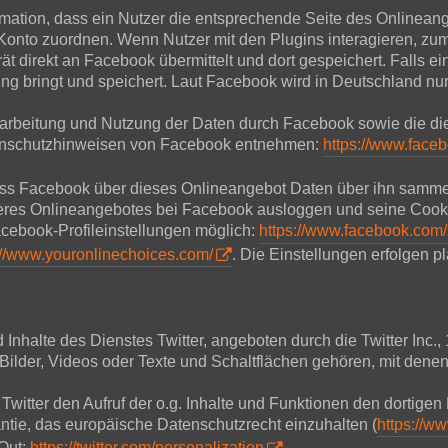
mation, dass ein Nutzer die entsprechende Seite des Onlineang
nto zuordnen. Wenn Nutzer mit den Plugins interagieren, zum 
 direkt an Facebook übermittelt und dort gespeichert. Falls ein
ng bringt und speichert. Laut Facebook wird in Deutschland nu
rbeitung und Nutzung der Daten durch Facebook sowie die di
atenschutzhinweisen von Facebook entnehmen:
https://www.face
ass Facebook über dieses Onlineangebot Daten über ihn samme
nseres Onlineangebotes bei Facebook ausloggen und seine Cook
cebook-Profileinstellungen möglich:
https://www.facebook.com/
://www.youronlinechoices.com/
. Die Einstellungen erfolgen p
halte des Dienstes Twitter, angeboten durch die Twitter Inc.,
ilder, Videos oder Texte und Schaltflächen gehören, mit denen
 Twitter den Aufruf der o.g. Inhalte und Funktionen den dortigen 
antie, das europäische Datenschutzrecht einzuhalten (
https://ww
-Out:
https://twitter.com/personalization
.