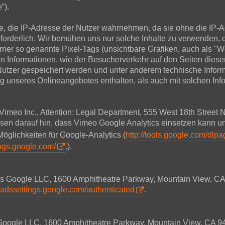
”).
alte, die IP-Adresse der Nutzer wahrnehmen, da sie ohne die IP-
erforderlich. Wir bemühen uns nur solche Inhalte zu verwenden, 
erner so genannte Pixel-Tags (unsichtbare Grafiken, auch als "W
n Informationen, wie der Besucherverkehr auf den Seiten die
 Nutzer gespeichert werden und unter anderem technische Info
g unseres Onlineangebotes enthalten, als auch mit solchen In
 Vimeo Inc., Attention: Legal Department, 555 West 18th Stree
isen darauf hin, dass Vimeo Google Analytics einsetzen kann u
Möglichkeiten für Google-Analytics (
http://tools.google.com/dlp
ings.google.com/
.).
ers Google LLC, 1600 Amphitheatre Parkway, Mountain View, CA
//adssettings.google.com/authenticated
.
s Google LLC, 1600 Amphitheatre Parkway, Mountain View, CA 9