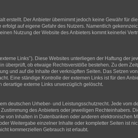
t erstellt. Der Anbieter übernimmt jedoch keine Gewähr für die R
ite erfolgt auf eigene Gefahr des Nutzers. Namentlich gekennze
 reinen Nutzung der Website des Anbieters kommt keinerlei Ver
xterne Links"). Diese Websites unterliegen der Haftung der jewe
in überprüft, ob etwaige Rechtsverstöße bestehen. Zu dem Zeit
ltung und auf die Inhalte der verknüpften Seiten. Das Setzen von
cht. Eine ständige Kontrolle der externen Links ist für den Anb
derartige externe Links unverzüglich gelöscht.
en dem deutschen Urheber- und Leistungsschutzrecht. Jede vom d
 Zustimmung des Anbieters oder jeweiligen Rechteinhabers. Dies
e von Inhalten in Datenbanken oder anderen elektronischen Me
der Weitergabe einzelner Inhalte oder kompletter Seiten ist nich
icht kommerziellen Gebrauch ist erlaubt.