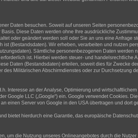
er Daten besuchen. Soweit auf unseren Seiten personenbezog
iger Basis. Diese Daten werden ohne Ihre ausdrückliche Zustimm
staltet oder geändert werden soll oder Sie an uns eine Anfrag
h ist (Bestandsdaten). Wir erheben, verarbeiten und nutzen per
tzungsdaten). Sämtliche personenbezogenen Daten werden nur
erforderlich ist. Hierbei werden steuer- und handelsrechtliche 
diese Daten (Bestandsdaten) erteilen, soweit dies für Zwecke de
des Militärischen Abschirmdienstes oder zur Durchsetzung der 
d.h. Interesse an der Analyse, Optimierung und wirtschaftliche
t der Google LLC („Google“) ein. Google verwendet Cookies. Di
 an einen Server von Google in den USA übertragen und dort ge
und bietet hierdurch eine Garantie, das europäische Datenschut
en, um die Nutzung unseres Onlineangebotes durch die Nutzer a