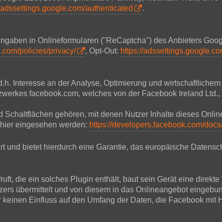
//adssettings.google.com/authenticated
.
 Eingaben in Onlineformularen ("ReCaptcha") des Anbieters Go
.com/policies/privacy/
, Opt-Out:
https://adssettings.google.c
d.h. Interesse an der Analyse, Optimierung und wirtschaftliche
Netzwerkes facebook.com, welches von der Facebook Ireland Ltd.
und Schaltflächen gehören, mit denen Nutzer Inhalte dieses Onl
 hier eingesehen werden:
https://developers.facebook.com/docs
t und bietet hierdurch eine Garantie, das europäische Datensch
ft, die ein solches Plugin enthält, baut sein Gerät eine direkt
tzers übermittelt und von diesem in das Onlineangebot eingebu
r keinen Einfluss auf den Umfang der Daten, die Facebook mit Hi