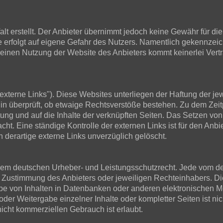
t erstellt. Der Anbieter übernimmt jedoch keine Gewähr für die R
ite erfolgt auf eigene Gefahr des Nutzers. Namentlich gekennze
 reinen Nutzung der Website des Anbieters kommt keinerlei Ver
xterne Links"). Diese Websites unterliegen der Haftung der jewe
in überprüft, ob etwaige Rechtsverstöße bestehen. Zu dem Zeit
ltung und auf die Inhalte der verknüpften Seiten. Das Setzen von
cht. Eine ständige Kontrolle der externen Links ist für den Anb
derartige externe Links unverzüglich gelöscht.
en dem deutschen Urheber- und Leistungsschutzrecht. Jede vom d
 Zustimmung des Anbieters oder jeweiligen Rechteinhabers. Dies
e von Inhalten in Datenbanken oder anderen elektronischen Me
der Weitergabe einzelner Inhalte oder kompletter Seiten ist nich
icht kommerziellen Gebrauch ist erlaubt.