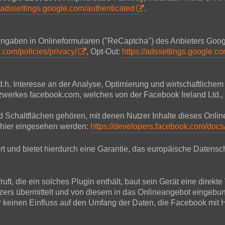
//adssettings.google.com/authenticated
.
 Eingaben in Onlineformularen ("ReCaptcha") des Anbieters Go
.com/policies/privacy/
, Opt-Out:
https://adssettings.google.c
d.h. Interesse an der Analyse, Optimierung und wirtschaftliche
Netzwerkes facebook.com, welches von der Facebook Ireland Ltd.
und Schaltflächen gehören, mit denen Nutzer Inhalte dieses Onl
 hier eingesehen werden:
https://developers.facebook.com/docs
t und bietet hierdurch eine Garantie, das europäische Datensch
ft, die ein solches Plugin enthält, baut sein Gerät eine direkt
tzers übermittelt und von diesem in das Onlineangebot eingebu
r keinen Einfluss auf den Umfang der Daten, die Facebook mit Hi