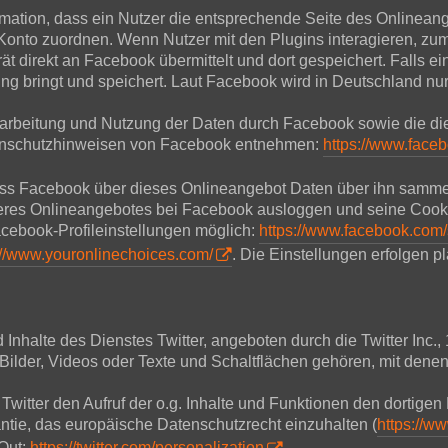
mation, dass ein Nutzer die entsprechende Seite des Onlineang
nto zuordnen. Wenn Nutzer mit den Plugins interagieren, zum 
 direkt an Facebook übermittelt und dort gespeichert. Falls ein
ng bringt und speichert. Laut Facebook wird in Deutschland nu
rbeitung und Nutzung der Daten durch Facebook sowie die di
atenschutzhinweisen von Facebook entnehmen:
https://www.face
ass Facebook über dieses Onlineangebot Daten über ihn samme
nseres Onlineangebotes bei Facebook ausloggen und seine Cook
cebook-Profileinstellungen möglich:
https://www.facebook.com/
://www.youronlinechoices.com/
. Die Einstellungen erfolgen p
halte des Dienstes Twitter, angeboten durch die Twitter Inc.,
ilder, Videos oder Texte und Schaltflächen gehören, mit denen
 Twitter den Aufruf der o.g. Inhalte und Funktionen den dortigen 
antie, das europäische Datenschutzrecht einzuhalten (
https://ww
-Out:
https://twitter.com/personalization
.