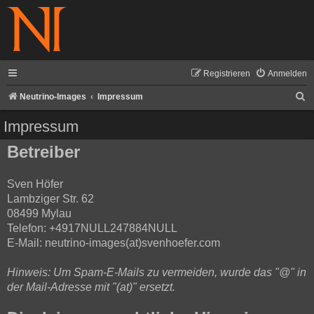
Registrieren
Anmelden
S
Neutrino-Images
Impressum
u
Impressum
c
Betreiber
h
e
Sven Höfer
Lambziger Str. 62
08499 Mylau
Telefon: +4917NULL247884NULL
E-Mail: neutrino-images(at)svenhoefer.com
Hinweis: Um Spam-E-Mails zu vermeiden, wurde das "@" in
der Mail-Adresse mit "(at)" ersetzt.