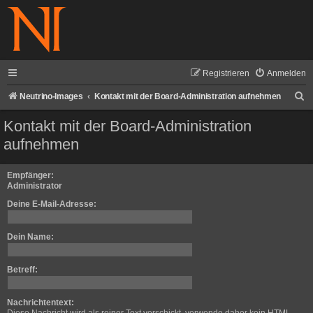
Registrieren
Anmelden
S
Neutrino-Images
Kontakt mit der Board-Administration aufnehmen
u
Kontakt mit der Board-Administration
c
aufnehmen
h
e
Empfänger:
Administrator
Deine E-Mail-Adresse:
Dein Name:
Betreff:
Nachrichtentext: