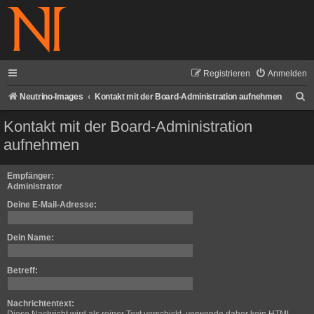
Registrieren
Anmelden
S
Neutrino-Images
Kontakt mit der Board-Administration aufnehmen
u
Kontakt mit der Board-Administration
c
aufnehmen
h
e
Empfänger:
Administrator
Deine E-Mail-Adresse:
Dein Name:
Betreff:
Nachrichtentext: