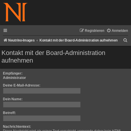
Registrieren
Anmelden
S
Neutrino-Images
Kontakt mit der Board-Administration aufnehmen
u
Kontakt mit der Board-Administration
c
aufnehmen
h
e
Empfänger:
Administrator
Deine E-Mail-Adresse:
Dein Name:
Betreff:
Nachrichtentext: