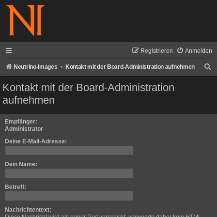
Registrieren
Anmelden
S
Neutrino-Images
Kontakt mit der Board-Administration aufnehmen
u
Kontakt mit der Board-Administration
c
aufnehmen
h
e
Empfänger:
Administrator
Deine E-Mail-Adresse:
Dein Name:
Betreff:
Nachrichtentext: