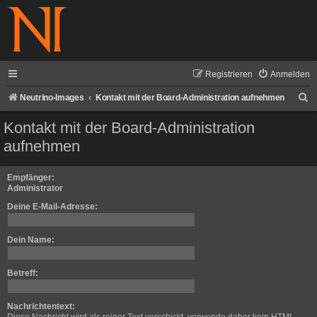
Registrieren
Anmelden
S
Neutrino-Images
Kontakt mit der Board-Administration aufnehmen
u
Kontakt mit der Board-Administration
c
aufnehmen
h
e
Empfänger:
Administrator
Deine E-Mail-Adresse:
Dein Name:
Betreff:
Nachrichtentext: