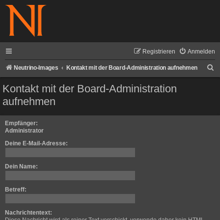
Registrieren
Anmelden
S
Neutrino-Images
Kontakt mit der Board-Administration aufnehmen
u
Kontakt mit der Board-Administration
c
aufnehmen
h
e
Empfänger:
Administrator
Deine E-Mail-Adresse:
Dein Name:
Betreff:
Nachrichtentext: