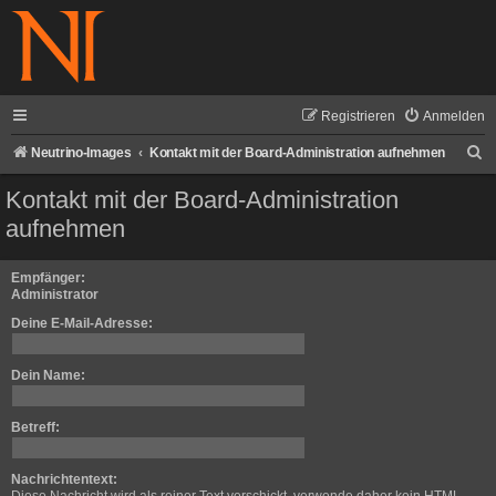
Registrieren
Anmelden
S
Neutrino-Images
Kontakt mit der Board-Administration aufnehmen
u
Kontakt mit der Board-Administration
c
aufnehmen
h
e
Empfänger:
Administrator
Deine E-Mail-Adresse:
Dein Name:
Betreff:
Nachrichtentext: