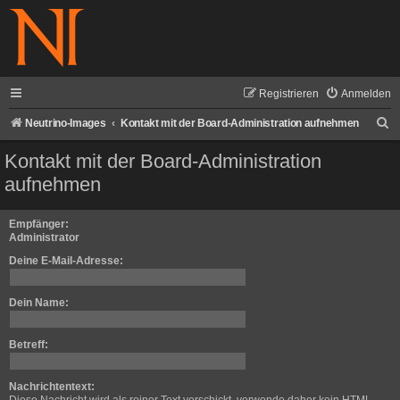
Registrieren
Anmelden
S
Neutrino-Images
Kontakt mit der Board-Administration aufnehmen
u
Kontakt mit der Board-Administration
c
aufnehmen
h
e
Empfänger:
Administrator
Deine E-Mail-Adresse:
Dein Name:
Betreff:
Nachrichtentext: