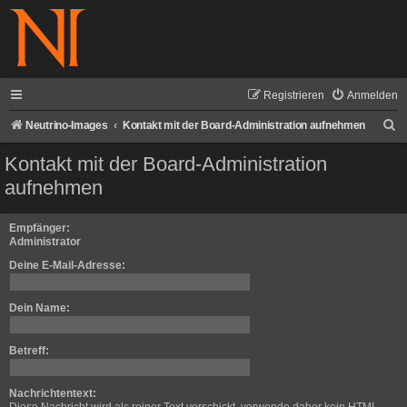
Registrieren
Anmelden
S
Neutrino-Images
Kontakt mit der Board-Administration aufnehmen
u
Kontakt mit der Board-Administration
c
aufnehmen
h
e
Empfänger:
Administrator
Deine E-Mail-Adresse:
Dein Name:
Betreff:
Nachrichtentext: