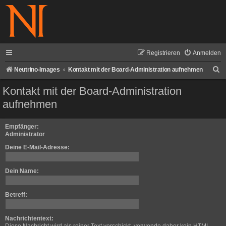
Registrieren
Anmelden
S
Neutrino-Images
Kontakt mit der Board-Administration aufnehmen
u
Kontakt mit der Board-Administration
c
aufnehmen
h
e
Empfänger:
Administrator
Deine E-Mail-Adresse:
Dein Name:
Betreff:
Nachrichtentext: