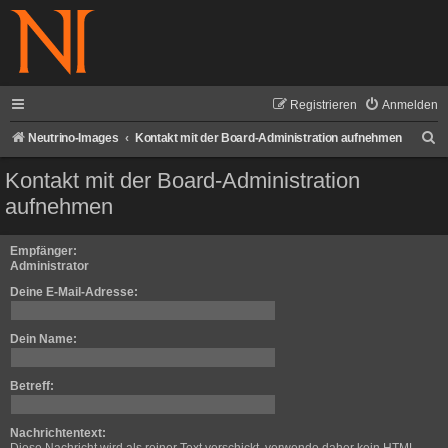
Registrieren
Anmelden
S
Neutrino-Images
Kontakt mit der Board-Administration aufnehmen
u
Kontakt mit der Board-Administration
c
aufnehmen
h
e
Empfänger:
Administrator
Deine E-Mail-Adresse:
Dein Name:
Betreff:
Nachrichtentext: