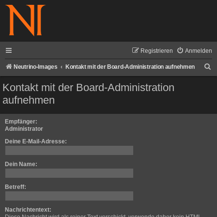
Registrieren
Anmelden
S
Neutrino-Images
Kontakt mit der Board-Administration aufnehmen
u
Kontakt mit der Board-Administration
c
aufnehmen
h
e
Empfänger:
Administrator
Deine E-Mail-Adresse:
Dein Name:
Betreff:
Nachrichtentext: