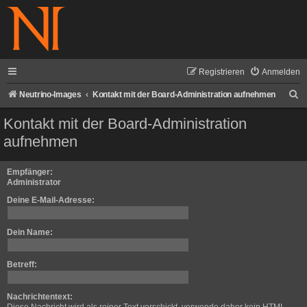
Registrieren
Anmelden
S
Neutrino-Images
Kontakt mit der Board-Administration aufnehmen
u
Kontakt mit der Board-Administration
c
aufnehmen
h
e
Empfänger:
Administrator
Deine E-Mail-Adresse:
Dein Name:
Betreff:
Nachrichtentext: