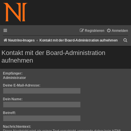
Registrieren
Anmelden
S
Neutrino-Images
Kontakt mit der Board-Administration aufnehmen
u
Kontakt mit der Board-Administration
c
aufnehmen
h
e
Empfänger:
Administrator
Deine E-Mail-Adresse:
Dein Name:
Betreff:
Nachrichtentext: