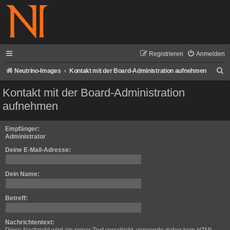
Registrieren
Anmelden
S
Neutrino-Images
Kontakt mit der Board-Administration aufnehmen
u
Kontakt mit der Board-Administration
c
aufnehmen
h
e
Empfänger:
Administrator
Deine E-Mail-Adresse:
Dein Name:
Betreff:
Nachrichtentext: