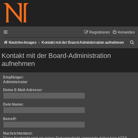
Registrieren
Anmelden
S
Neutrino-Images
Kontakt mit der Board-Administration aufnehmen
u
Kontakt mit der Board-Administration
c
aufnehmen
h
e
Empfänger:
Administrator
Deine E-Mail-Adresse:
Dein Name:
Betreff:
Nachrichtentext: