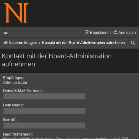
Registrieren
Anmelden
S
Neutrino-Images
Kontakt mit der Board-Administration aufnehmen
u
Kontakt mit der Board-Administration
c
aufnehmen
h
e
Empfänger:
Administrator
Deine E-Mail-Adresse:
Dein Name:
Betreff:
Nachrichtentext: