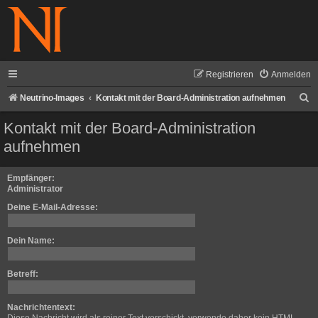
Registrieren
Anmelden
S
Neutrino-Images
Kontakt mit der Board-Administration aufnehmen
u
Kontakt mit der Board-Administration
c
aufnehmen
h
e
Empfänger:
Administrator
Deine E-Mail-Adresse:
Dein Name:
Betreff:
Nachrichtentext: