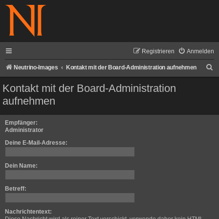
Registrieren
Anmelden
S
Neutrino-Images
Kontakt mit der Board-Administration aufnehmen
u
Kontakt mit der Board-Administration
c
aufnehmen
h
e
Empfänger:
Administrator
Deine E-Mail-Adresse:
Dein Name:
Betreff:
Nachrichtentext: