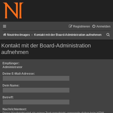
Registrieren
Anmelden
S
Neutrino-Images
Kontakt mit der Board-Administration aufnehmen
u
Kontakt mit der Board-Administration
c
aufnehmen
h
e
Empfänger:
Administrator
Deine E-Mail-Adresse:
Dein Name:
Betreff:
Nachrichtentext: