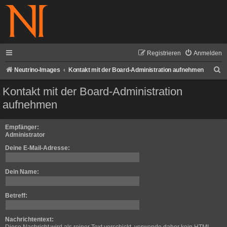
Registrieren
Anmelden
S
Neutrino-Images
Kontakt mit der Board-Administration aufnehmen
u
Kontakt mit der Board-Administration
c
aufnehmen
h
e
Empfänger:
Administrator
Deine E-Mail-Adresse:
Dein Name:
Betreff:
Nachrichtentext: