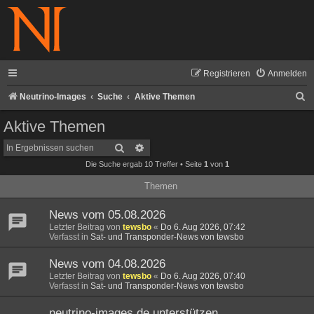
Registrieren
Anmelden
S
Neutrino-Images
Suche
Aktive Themen
u
Aktive Themen
c
Suche
Erweiterte Suche
h
Die Suche ergab 10 Treffer • Seite
1
von
1
e
Themen
News vom 05.08.2026
Letzter Beitrag von
tewsbo
«
Do 6. Aug 2026, 07:42
Verfasst in
Sat- und Transponder-News von tewsbo
News vom 04.08.2026
Letzter Beitrag von
tewsbo
«
Do 6. Aug 2026, 07:40
Verfasst in
Sat- und Transponder-News von tewsbo
neutrino-images.de unterstützen