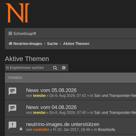
Schnellzugriff
Neutrino-Images
Suche
Aktive Themen
Aktive Themen
Suche
Erweiterte Suche
THEMEN
News vom 05.08.2026
von
tewsbo
»
Do 6. Aug 2026, 07:42
» in
Sat- und Transponder-N
News vom 04.08.2026
von
tewsbo
»
Do 6. Aug 2026, 07:40
» in
Sat- und Transponder-N
neutrino-images.de unterstützen
von
vanhofen
»
Fr 20. Jan 2017, 18:46
» in
Boardsofa