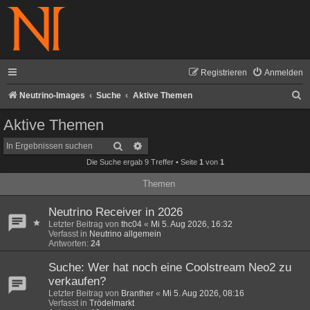
Registrieren
Anmelden
S
Neutrino-Images
Suche
Aktive Themen
u
Aktive Themen
c
Suche
Erweiterte Suche
h
Die Suche ergab 9 Treffer • Seite
1
von
1
e
Themen
Neutrino Receiver in 2026
Letzter Beitrag von
thc04
«
Mi 5. Aug 2026, 16:32
Verfasst in
Neutrino allgemein
Antworten:
24
Suche: Wer hat noch eine Coolstream Neo2 zu
verkaufen?
Letzter Beitrag von
Branther
«
Mi 5. Aug 2026, 08:16
Verfasst in
Trödelmarkt