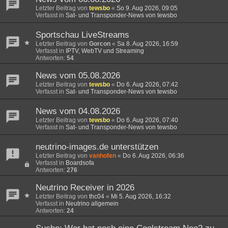
Letzter Beitrag von
tewsbo
«
So 9. Aug 2026, 09:05
Verfasst in
Sat- und Transponder-News von tewsbo
Sportschau LiveStreams
Letzter Beitrag von
Gorcon
«
Sa 8. Aug 2026, 16:59
Verfasst in
IPTV, WebTV und Streaming
Antworten:
54
News vom 05.08.2026
Letzter Beitrag von
tewsbo
«
Do 6. Aug 2026, 07:42
Verfasst in
Sat- und Transponder-News von tewsbo
News vom 04.08.2026
Letzter Beitrag von
tewsbo
«
Do 6. Aug 2026, 07:40
Verfasst in
Sat- und Transponder-News von tewsbo
neutrino-images.de unterstützen
Letzter Beitrag von
vanhofen
«
Do 6. Aug 2026, 06:36
Verfasst in
Boardsofa
Antworten:
276
Neutrino Receiver in 2026
Letzter Beitrag von
thc04
«
Mi 5. Aug 2026, 16:32
Verfasst in
Neutrino allgemein
Antworten:
24