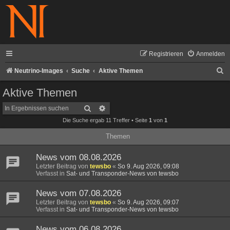
Registrieren
Anmelden
S
Neutrino-Images
Suche
Aktive Themen
u
Aktive Themen
c
Suche
Erweiterte Suche
h
Die Suche ergab 11 Treffer • Seite
1
von
1
e
Themen
News vom 08.08.2026
Letzter Beitrag von
tewsbo
«
So 9. Aug 2026, 09:08
Verfasst in
Sat- und Transponder-News von tewsbo
News vom 07.08.2026
Letzter Beitrag von
tewsbo
«
So 9. Aug 2026, 09:07
Verfasst in
Sat- und Transponder-News von tewsbo
News vom 06.08.2026