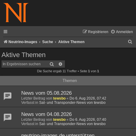
Registrieren
Anmelden
S
Neutrino-Images
Suche
Aktive Themen
u
Aktive Themen
c
Suche
Erweiterte Suche
h
Die Suche ergab 11 Treffer • Seite
1
von
1
e
Themen
News vom 05.08.2026
Letzter Beitrag von
tewsbo
«
Do 6. Aug 2026, 07:42
Verfasst in
Sat- und Transponder-News von tewsbo
News vom 04.08.2026
Letzter Beitrag von
tewsbo
«
Do 6. Aug 2026, 07:40
Verfasst in
Sat- und Transponder-News von tewsbo
neutrino-images.de unterstützen