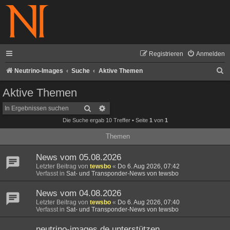
Registrieren
Anmelden
S
Neutrino-Images
Suche
Aktive Themen
u
Aktive Themen
c
Suche
Erweiterte Suche
h
Die Suche ergab 10 Treffer • Seite
1
von
1
e
Themen
News vom 05.08.2026
Letzter Beitrag von
tewsbo
«
Do 6. Aug 2026, 07:42
Verfasst in
Sat- und Transponder-News von tewsbo
News vom 04.08.2026
Letzter Beitrag von
tewsbo
«
Do 6. Aug 2026, 07:40
Verfasst in
Sat- und Transponder-News von tewsbo
neutrino-images.de unterstützen