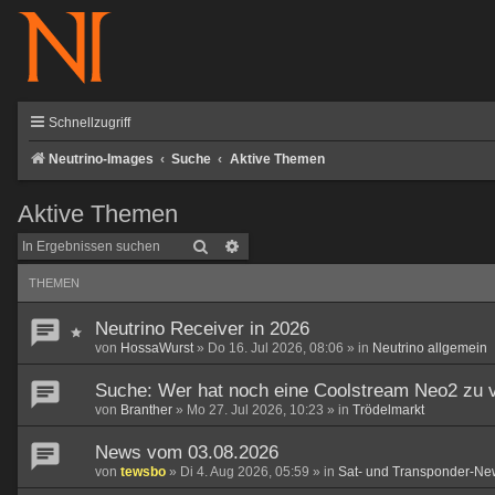
Schnellzugriff
Neutrino-Images
Suche
Aktive Themen
Aktive Themen
Suche
Erweiterte Suche
THEMEN
Neutrino Receiver in 2026
von
HossaWurst
»
Do 16. Jul 2026, 08:06
» in
Neutrino allgemein
Suche: Wer hat noch eine Coolstream Neo2 zu 
von
Branther
»
Mo 27. Jul 2026, 10:23
» in
Trödelmarkt
News vom 03.08.2026
von
tewsbo
»
Di 4. Aug 2026, 05:59
» in
Sat- und Transponder-Ne