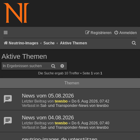
Registrieren
Anmelden
S
Neutrino-Images
Suche
Aktive Themen
u
Aktive Themen
c
Suche
Erweiterte Suche
h
Die Suche ergab 10 Treffer • Seite
1
von
1
e
Themen
News vom 05.08.2026
Letzter Beitrag von
tewsbo
«
Do 6. Aug 2026, 07:42
Verfasst in
Sat- und Transponder-News von tewsbo
News vom 04.08.2026
Letzter Beitrag von
tewsbo
«
Do 6. Aug 2026, 07:40
Verfasst in
Sat- und Transponder-News von tewsbo
neutrino-images.de unterstützen