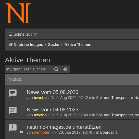
Schnellzugriff
Neutrino-Images
Suche
Aktive Themen
Aktive Themen
Suche
Erweiterte Suche
THEMEN
News vom 05.08.2026
von
tewsbo
»
Do 6. Aug 2026, 07:42
» in
Sat- und Transponder-N
News vom 04.08.2026
von
tewsbo
»
Do 6. Aug 2026, 07:40
» in
Sat- und Transponder-N
neutrino-images.de unterstützen
von
vanhofen
»
Fr 20. Jan 2017, 18:46
» in
Boardsofa