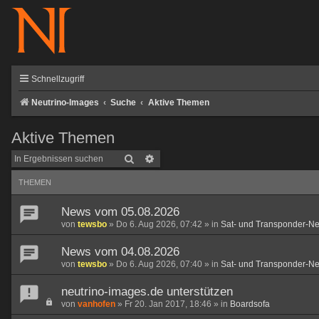
Schnellzugriff
Neutrino-Images
Suche
Aktive Themen
Aktive Themen
Suche
Erweiterte Suche
THEMEN
News vom 05.08.2026
von
tewsbo
»
Do 6. Aug 2026, 07:42
» in
Sat- und Transponder-N
News vom 04.08.2026
von
tewsbo
»
Do 6. Aug 2026, 07:40
» in
Sat- und Transponder-N
neutrino-images.de unterstützen
von
vanhofen
»
Fr 20. Jan 2017, 18:46
» in
Boardsofa