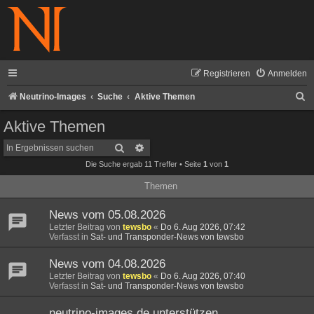
Registrieren
Anmelden
S
Neutrino-Images
Suche
Aktive Themen
u
Aktive Themen
c
Suche
Erweiterte Suche
h
Die Suche ergab 11 Treffer • Seite
1
von
1
e
Themen
News vom 05.08.2026
Letzter Beitrag von
tewsbo
«
Do 6. Aug 2026, 07:42
Verfasst in
Sat- und Transponder-News von tewsbo
News vom 04.08.2026
Letzter Beitrag von
tewsbo
«
Do 6. Aug 2026, 07:40
Verfasst in
Sat- und Transponder-News von tewsbo
neutrino-images.de unterstützen