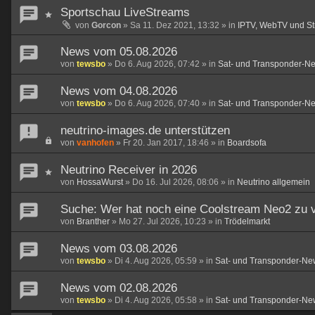
Sportschau LiveStreams
von
Gorcon
»
Sa 11. Dez 2021, 13:32
» in
IPTV, WebTV und S
News vom 05.08.2026
von
tewsbo
»
Do 6. Aug 2026, 07:42
» in
Sat- und Transponder-N
News vom 04.08.2026
von
tewsbo
»
Do 6. Aug 2026, 07:40
» in
Sat- und Transponder-N
neutrino-images.de unterstützen
von
vanhofen
»
Fr 20. Jan 2017, 18:46
» in
Boardsofa
Neutrino Receiver in 2026
von
HossaWurst
»
Do 16. Jul 2026, 08:06
» in
Neutrino allgemein
Suche: Wer hat noch eine Coolstream Neo2 zu 
von
Branther
»
Mo 27. Jul 2026, 10:23
» in
Trödelmarkt
News vom 03.08.2026
von
tewsbo
»
Di 4. Aug 2026, 05:59
» in
Sat- und Transponder-Ne
News vom 02.08.2026
von
tewsbo
»
Di 4. Aug 2026, 05:58
» in
Sat- und Transponder-Ne