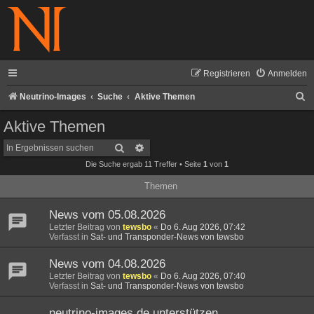
Registrieren
Anmelden
S
Neutrino-Images
Suche
Aktive Themen
u
Aktive Themen
c
Suche
Erweiterte Suche
h
Die Suche ergab 11 Treffer • Seite
1
von
1
e
Themen
News vom 05.08.2026
Letzter Beitrag von
tewsbo
«
Do 6. Aug 2026, 07:42
Verfasst in
Sat- und Transponder-News von tewsbo
News vom 04.08.2026
Letzter Beitrag von
tewsbo
«
Do 6. Aug 2026, 07:40
Verfasst in
Sat- und Transponder-News von tewsbo
neutrino-images.de unterstützen