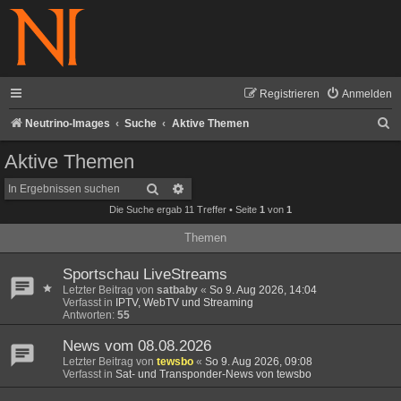
Registrieren
Anmelden
S
Neutrino-Images
Suche
Aktive Themen
u
Aktive Themen
c
Suche
Erweiterte Suche
h
Die Suche ergab 11 Treffer • Seite
1
von
1
e
Themen
Sportschau LiveStreams
Letzter Beitrag von
satbaby
«
So 9. Aug 2026, 14:04
Verfasst in
IPTV, WebTV und Streaming
Antworten:
55
News vom 08.08.2026
Letzter Beitrag von
tewsbo
«
So 9. Aug 2026, 09:08
Verfasst in
Sat- und Transponder-News von tewsbo