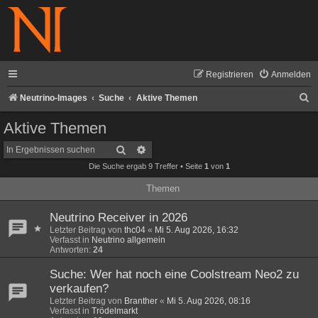
Registrieren
Anmelden
S
Neutrino-Images
Suche
Aktive Themen
u
Aktive Themen
c
Suche
Erweiterte Suche
h
Die Suche ergab 9 Treffer • Seite
1
von
1
e
Themen
Neutrino Receiver in 2026
Letzter Beitrag von
thc04
«
Mi 5. Aug 2026, 16:32
Verfasst in
Neutrino allgemein
Antworten:
24
Suche: Wer hat noch eine Coolstream Neo2 zu
verkaufen?
Letzter Beitrag von
Branther
«
Mi 5. Aug 2026, 08:16
Verfasst in
Trödelmarkt