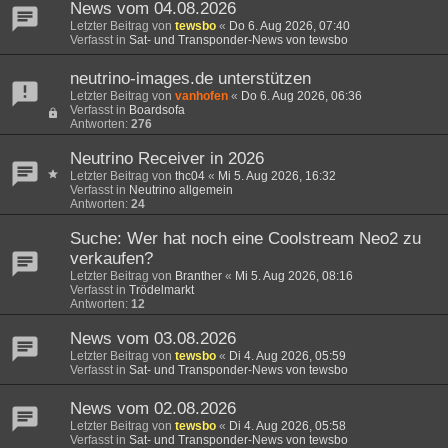
News vom 04.08.2026
Letzter Beitrag von
tewsbo
«
Do 6. Aug 2026, 07:40
Verfasst in
Sat- und Transponder-News von tewsbo
neutrino-images.de unterstützen
Letzter Beitrag von
vanhofen
«
Do 6. Aug 2026, 06:36
Verfasst in
Boardsofa
Antworten:
276
Neutrino Receiver in 2026
Letzter Beitrag von
thc04
«
Mi 5. Aug 2026, 16:32
Verfasst in
Neutrino allgemein
Antworten:
24
Suche: Wer hat noch eine Coolstream Neo2 zu
verkaufen?
Letzter Beitrag von
Branther
«
Mi 5. Aug 2026, 08:16
Verfasst in
Trödelmarkt
Antworten:
12
News vom 03.08.2026
Letzter Beitrag von
tewsbo
«
Di 4. Aug 2026, 05:59
Verfasst in
Sat- und Transponder-News von tewsbo
News vom 02.08.2026
Letzter Beitrag von
tewsbo
«
Di 4. Aug 2026, 05:58
Verfasst in
Sat- und Transponder-News von tewsbo