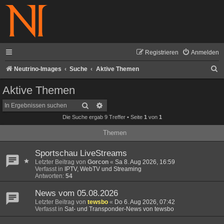
Registrieren
Anmelden
S
Neutrino-Images
Suche
Aktive Themen
u
Aktive Themen
c
Suche
Erweiterte Suche
h
Die Suche ergab 9 Treffer • Seite
1
von
1
e
Themen
Sportschau LiveStreams
Letzter Beitrag von
Gorcon
«
Sa 8. Aug 2026, 16:59
Verfasst in
IPTV, WebTV und Streaming
Antworten:
54
News vom 05.08.2026
Letzter Beitrag von
tewsbo
«
Do 6. Aug 2026, 07:42
Verfasst in
Sat- und Transponder-News von tewsbo