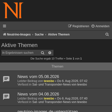
Registrieren
Anmelden
S
Neutrino-Images
Suche
Aktive Themen
u
Aktive Themen
c
Suche
Erweiterte Suche
h
Die Suche ergab 10 Treffer • Seite
1
von
1
e
Themen
News vom 05.08.2026
Letzter Beitrag von
tewsbo
«
Do 6. Aug 2026, 07:42
Verfasst in
Sat- und Transponder-News von tewsbo
News vom 04.08.2026
Letzter Beitrag von
tewsbo
«
Do 6. Aug 2026, 07:40
Verfasst in
Sat- und Transponder-News von tewsbo
neutrino-images.de unterstützen