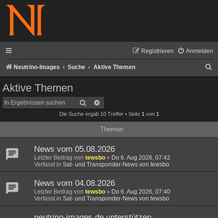
Registrieren
Anmelden
S
Neutrino-Images
Suche
Aktive Themen
u
Aktive Themen
c
Suche
Erweiterte Suche
h
Die Suche ergab 10 Treffer • Seite
1
von
1
e
Themen
News vom 05.08.2026
Letzter Beitrag von
tewsbo
«
Do 6. Aug 2026, 07:42
Verfasst in
Sat- und Transponder-News von tewsbo
News vom 04.08.2026
Letzter Beitrag von
tewsbo
«
Do 6. Aug 2026, 07:40
Verfasst in
Sat- und Transponder-News von tewsbo
neutrino-images.de unterstützen