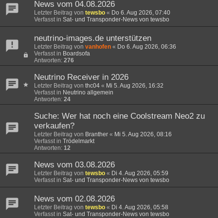
News vom 04.08.2026
Letzter Beitrag von
tewsbo
«
Do 6. Aug 2026, 07:40
Verfasst in
Sat- und Transponder-News von tewsbo
neutrino-images.de unterstützen
Letzter Beitrag von
vanhofen
«
Do 6. Aug 2026, 06:36
Verfasst in
Boardsofa
Antworten:
276
Neutrino Receiver in 2026
Letzter Beitrag von
thc04
«
Mi 5. Aug 2026, 16:32
Verfasst in
Neutrino allgemein
Antworten:
24
Suche: Wer hat noch eine Coolstream Neo2 zu
verkaufen?
Letzter Beitrag von
Branther
«
Mi 5. Aug 2026, 08:16
Verfasst in
Trödelmarkt
Antworten:
12
News vom 03.08.2026
Letzter Beitrag von
tewsbo
«
Di 4. Aug 2026, 05:59
Verfasst in
Sat- und Transponder-News von tewsbo
News vom 02.08.2026
Letzter Beitrag von
tewsbo
«
Di 4. Aug 2026, 05:58
Verfasst in
Sat- und Transponder-News von tewsbo