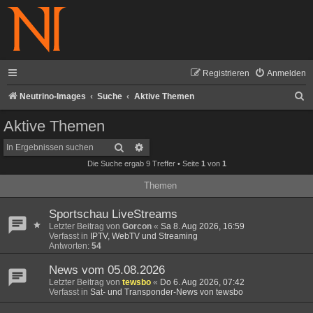
Registrieren
Anmelden
S
Neutrino-Images
Suche
Aktive Themen
u
Aktive Themen
c
Suche
Erweiterte Suche
h
Die Suche ergab 9 Treffer • Seite
1
von
1
e
Themen
Sportschau LiveStreams
Letzter Beitrag von
Gorcon
«
Sa 8. Aug 2026, 16:59
Verfasst in
IPTV, WebTV und Streaming
Antworten:
54
News vom 05.08.2026
Letzter Beitrag von
tewsbo
«
Do 6. Aug 2026, 07:42
Verfasst in
Sat- und Transponder-News von tewsbo