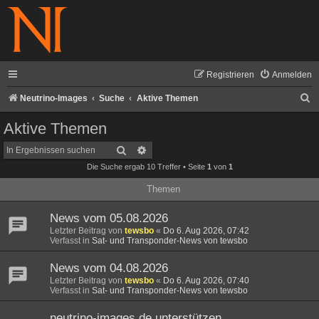
Registrieren
Anmelden
S
Neutrino-Images
Suche
Aktive Themen
u
Aktive Themen
c
Suche
Erweiterte Suche
h
Die Suche ergab 10 Treffer • Seite
1
von
1
e
Themen
News vom 05.08.2026
Letzter Beitrag von
tewsbo
«
Do 6. Aug 2026, 07:42
Verfasst in
Sat- und Transponder-News von tewsbo
News vom 04.08.2026
Letzter Beitrag von
tewsbo
«
Do 6. Aug 2026, 07:40
Verfasst in
Sat- und Transponder-News von tewsbo
neutrino-images.de unterstützen