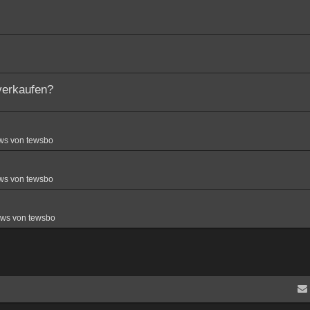
verkaufen?
ws von tewsbo
ws von tewsbo
ews von tewsbo