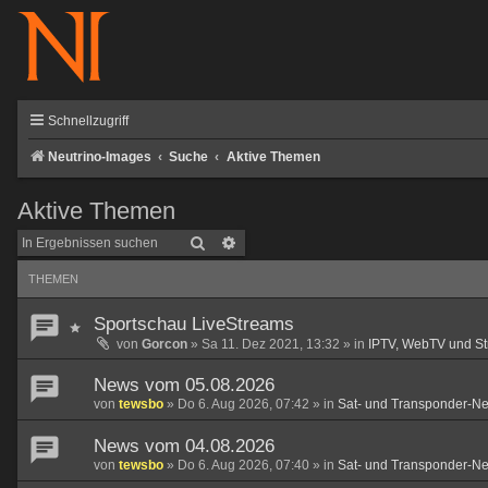
Schnellzugriff
Neutrino-Images
Suche
Aktive Themen
Aktive Themen
Suche
Erweiterte Suche
THEMEN
Sportschau LiveStreams
von
Gorcon
»
Sa 11. Dez 2021, 13:32
» in
IPTV, WebTV und S
News vom 05.08.2026
von
tewsbo
»
Do 6. Aug 2026, 07:42
» in
Sat- und Transponder-N
News vom 04.08.2026
von
tewsbo
»
Do 6. Aug 2026, 07:40
» in
Sat- und Transponder-N