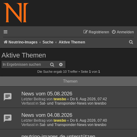
Registrieren
Anmelden
S
Neutrino-Images
Suche
Aktive Themen
u
Aktive Themen
c
Suche
Erweiterte Suche
h
Die Suche ergab 10 Treffer • Seite
1
von
1
e
Themen
News vom 05.08.2026
Letzter Beitrag von
tewsbo
«
Do 6. Aug 2026, 07:42
Verfasst in
Sat- und Transponder-News von tewsbo
News vom 04.08.2026
Letzter Beitrag von
tewsbo
«
Do 6. Aug 2026, 07:40
Verfasst in
Sat- und Transponder-News von tewsbo
neutrino-images.de unterstützen