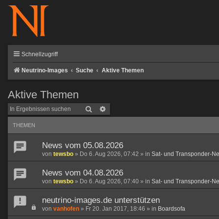
Schnellzugriff
Neutrino-Images
Suche
Aktive Themen
Aktive Themen
Suche
Erweiterte Suche
THEMEN
News vom 05.08.2026
von
tewsbo
»
Do 6. Aug 2026, 07:42
» in
Sat- und Transponder-N
News vom 04.08.2026
von
tewsbo
»
Do 6. Aug 2026, 07:40
» in
Sat- und Transponder-N
neutrino-images.de unterstützen
von
vanhofen
»
Fr 20. Jan 2017, 18:46
» in
Boardsofa