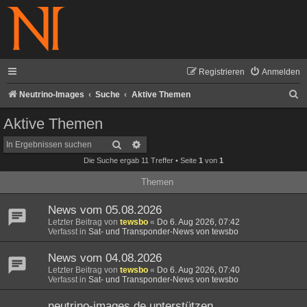
Registrieren
Anmelden
S
Neutrino-Images
Suche
Aktive Themen
u
Aktive Themen
c
Suche
Erweiterte Suche
h
Die Suche ergab 11 Treffer • Seite
1
von
1
e
Themen
News vom 05.08.2026
Letzter Beitrag von
tewsbo
«
Do 6. Aug 2026, 07:42
Verfasst in
Sat- und Transponder-News von tewsbo
News vom 04.08.2026
Letzter Beitrag von
tewsbo
«
Do 6. Aug 2026, 07:40
Verfasst in
Sat- und Transponder-News von tewsbo
neutrino-images.de unterstützen