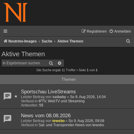
Registrieren
Anmelden
S
Neutrino-Images
Suche
Aktive Themen
u
Aktive Themen
c
Suche
Erweiterte Suche
h
Die Suche ergab 11 Treffer • Seite
1
von
1
e
Themen
Sportschau LiveStreams
Letzter Beitrag von
satbaby
«
So 9. Aug 2026, 14:04
Verfasst in
IPTV, WebTV und Streaming
Antworten:
55
News vom 08.08.2026
Letzter Beitrag von
tewsbo
«
So 9. Aug 2026, 09:08
Verfasst in
Sat- und Transponder-News von tewsbo