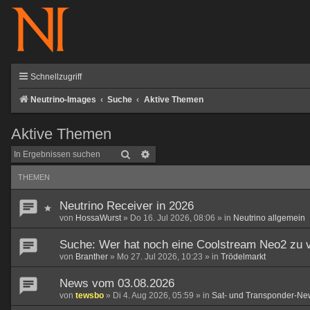
Schnellzugriff
Neutrino-Images
Suche
Aktive Themen
Aktive Themen
Suche
Erweiterte Suche
THEMEN
Neutrino Receiver in 2026
von
HossaWurst
»
Do 16. Jul 2026, 08:06
» in
Neutrino allgemein
Suche: Wer hat noch eine Coolstream Neo2 zu 
von
Branther
»
Mo 27. Jul 2026, 10:23
» in
Trödelmarkt
News vom 03.08.2026
von
tewsbo
»
Di 4. Aug 2026, 05:59
» in
Sat- und Transponder-Ne